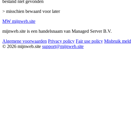
bestand niet gevonden
> misschien bewaard voor later
MW
mijnweb
.site
mijnweb.site is een handelsnaam van Managed Server B.V.
Algemene voorwaarden
Privacy policy
Fair use policy
Misbruik mel
© 2026 mijnweb.site
support@mijnweb.site