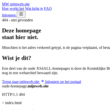
MW
mijnweb
.site
Hoe werkt het
Wat krijg je
FAQ
Inloggen
404 - niet gevonden
Deze homepage
staat hier niet.
Misschien is het adres verkeerd getypt, is de pagina verplaatst, of be
Wist je dit?
Een deel van de oude XS4ALL-homepages is door de Koninklijke Bib
nog in een webarchief bewaard zijn.
Terug naar mijnweb.site
Inloggen op het portaal
oude-homepage
.mijnweb.site
HTTP/1.1 404
> index.html