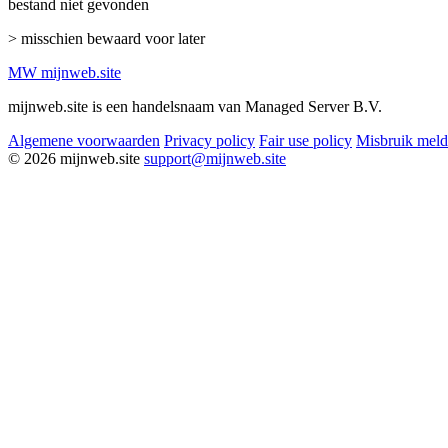
bestand niet gevonden
> misschien bewaard voor later
MW
mijnweb
.site
mijnweb.site is een handelsnaam van Managed Server B.V.
Algemene voorwaarden
Privacy policy
Fair use policy
Misbruik mel
© 2026 mijnweb.site
support@mijnweb.site