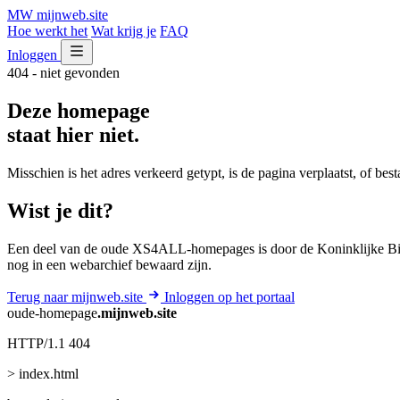
MW
mijnweb
.site
Hoe werkt het
Wat krijg je
FAQ
Inloggen
404 - niet gevonden
Deze homepage
staat hier niet.
Misschien is het adres verkeerd getypt, is de pagina verplaatst, of be
Wist je dit?
Een deel van de oude XS4ALL-homepages is door de Koninklijke Bib
nog in een webarchief bewaard zijn.
Terug naar mijnweb.site
Inloggen op het portaal
oude-homepage
.mijnweb.site
HTTP/1.1 404
> index.html