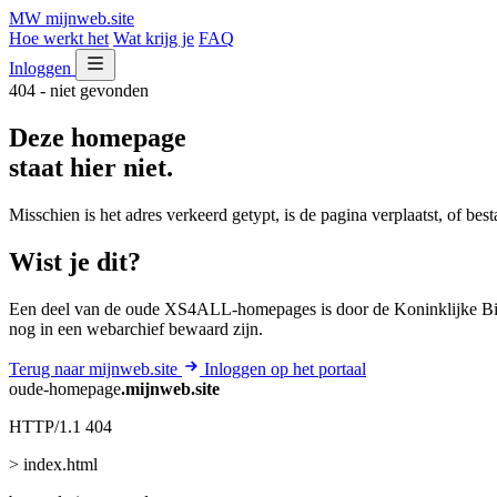
MW
mijnweb
.site
Hoe werkt het
Wat krijg je
FAQ
Inloggen
404 - niet gevonden
Deze homepage
staat hier niet.
Misschien is het adres verkeerd getypt, is de pagina verplaatst, of be
Wist je dit?
Een deel van de oude XS4ALL-homepages is door de Koninklijke Bib
nog in een webarchief bewaard zijn.
Terug naar mijnweb.site
Inloggen op het portaal
oude-homepage
.mijnweb.site
HTTP/1.1 404
> index.html