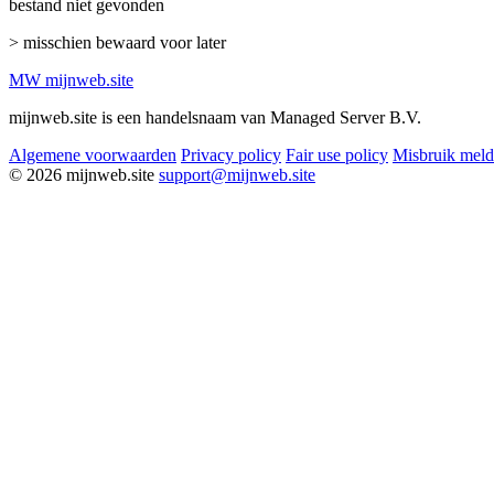
bestand niet gevonden
> misschien bewaard voor later
MW
mijnweb
.site
mijnweb.site is een handelsnaam van Managed Server B.V.
Algemene voorwaarden
Privacy policy
Fair use policy
Misbruik mel
© 2026 mijnweb.site
support@mijnweb.site