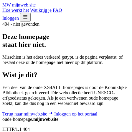
MW
mijnweb
.site
Hoe werkt het
Wat krijg je
FAQ
Inloggen
404 - niet gevonden
Deze homepage
staat hier niet.
Misschien is het adres verkeerd getypt, is de pagina verplaatst, of
bestaat deze oude homepage niet meer op dit platform.
Wist je dit?
Een deel van de oude XS4ALL-homepages is door de Koninklijke
Bibliotheek gearchiveerd. Die webcollectie heeft UNESCO-
erfgoedstatus gekregen. Als je een verdwenen oude homepage
zoekt, kan die dus nog in een webarchief bewaard zijn.
Terug naar mijnweb.site
Inloggen op het portaal
oude-homepage
.mijnweb.site
HTTP/1.1 404