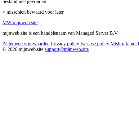
bestand niet gevonden
> misschien bewaard voor later
MW
mijnweb
.site
mijnweb.site is een handelsnaam van Managed Server B.V.
Algemene voorwaarden
Privacy policy
Fair use policy
Misbruik mel
© 2026 mijnweb.site
support@mijnweb.site