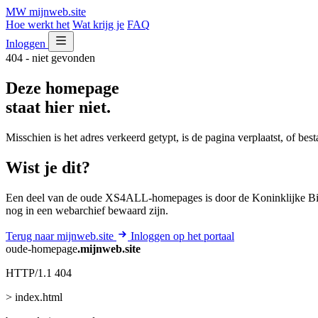
MW
mijnweb
.site
Hoe werkt het
Wat krijg je
FAQ
Inloggen
404 - niet gevonden
Deze homepage
staat hier niet.
Misschien is het adres verkeerd getypt, is de pagina verplaatst, of be
Wist je dit?
Een deel van de oude XS4ALL-homepages is door de Koninklijke Bib
nog in een webarchief bewaard zijn.
Terug naar mijnweb.site
Inloggen op het portaal
oude-homepage
.mijnweb.site
HTTP/1.1 404
> index.html