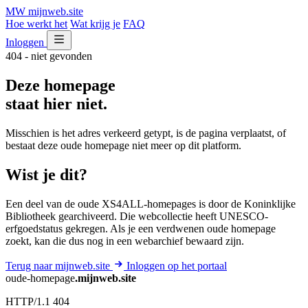
MW
mijnweb
.site
Hoe werkt het
Wat krijg je
FAQ
Inloggen
404 - niet gevonden
Deze homepage
staat hier niet.
Misschien is het adres verkeerd getypt, is de pagina verplaatst, of
bestaat deze oude homepage niet meer op dit platform.
Wist je dit?
Een deel van de oude XS4ALL-homepages is door de Koninklijke
Bibliotheek gearchiveerd. Die webcollectie heeft UNESCO-
erfgoedstatus gekregen. Als je een verdwenen oude homepage
zoekt, kan die dus nog in een webarchief bewaard zijn.
Terug naar mijnweb.site
Inloggen op het portaal
oude-homepage
.mijnweb.site
HTTP/1.1 404