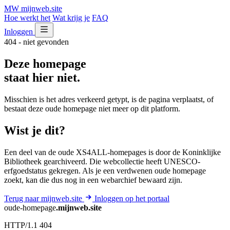
MW
mijnweb
.site
Hoe werkt het
Wat krijg je
FAQ
Inloggen
404 - niet gevonden
Deze homepage
staat hier niet.
Misschien is het adres verkeerd getypt, is de pagina verplaatst, of
bestaat deze oude homepage niet meer op dit platform.
Wist je dit?
Een deel van de oude XS4ALL-homepages is door de Koninklijke
Bibliotheek gearchiveerd. Die webcollectie heeft UNESCO-
erfgoedstatus gekregen. Als je een verdwenen oude homepage
zoekt, kan die dus nog in een webarchief bewaard zijn.
Terug naar mijnweb.site
Inloggen op het portaal
oude-homepage
.mijnweb.site
HTTP/1.1 404