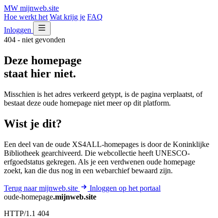
MW
mijnweb
.site
Hoe werkt het
Wat krijg je
FAQ
Inloggen
404 - niet gevonden
Deze homepage
staat hier niet.
Misschien is het adres verkeerd getypt, is de pagina verplaatst, of
bestaat deze oude homepage niet meer op dit platform.
Wist je dit?
Een deel van de oude XS4ALL-homepages is door de Koninklijke
Bibliotheek gearchiveerd. Die webcollectie heeft UNESCO-
erfgoedstatus gekregen. Als je een verdwenen oude homepage
zoekt, kan die dus nog in een webarchief bewaard zijn.
Terug naar mijnweb.site
Inloggen op het portaal
oude-homepage
.mijnweb.site
HTTP/1.1 404