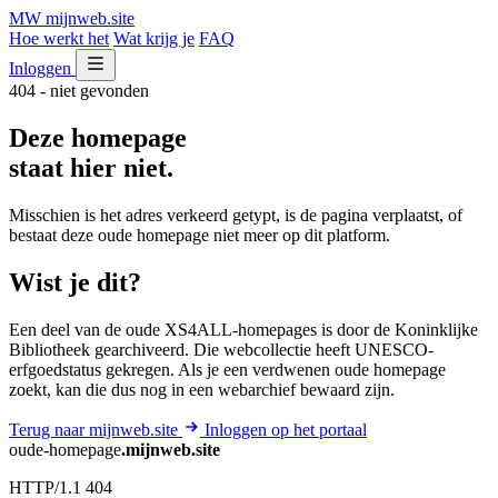
MW
mijnweb
.site
Hoe werkt het
Wat krijg je
FAQ
Inloggen
404 - niet gevonden
Deze homepage
staat hier niet.
Misschien is het adres verkeerd getypt, is de pagina verplaatst, of
bestaat deze oude homepage niet meer op dit platform.
Wist je dit?
Een deel van de oude XS4ALL-homepages is door de Koninklijke
Bibliotheek gearchiveerd. Die webcollectie heeft UNESCO-
erfgoedstatus gekregen. Als je een verdwenen oude homepage
zoekt, kan die dus nog in een webarchief bewaard zijn.
Terug naar mijnweb.site
Inloggen op het portaal
oude-homepage
.mijnweb.site
HTTP/1.1 404