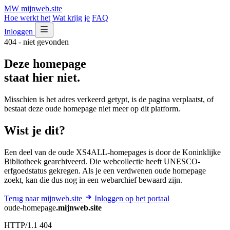
MW
mijnweb
.site
Hoe werkt het
Wat krijg je
FAQ
Inloggen
404 - niet gevonden
Deze homepage
staat hier niet.
Misschien is het adres verkeerd getypt, is de pagina verplaatst, of
bestaat deze oude homepage niet meer op dit platform.
Wist je dit?
Een deel van de oude XS4ALL-homepages is door de Koninklijke
Bibliotheek gearchiveerd. Die webcollectie heeft UNESCO-
erfgoedstatus gekregen. Als je een verdwenen oude homepage
zoekt, kan die dus nog in een webarchief bewaard zijn.
Terug naar mijnweb.site
Inloggen op het portaal
oude-homepage
.mijnweb.site
HTTP/1.1 404