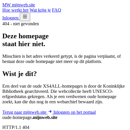
MW
mijnweb
.site
Hoe werkt het
Wat krijg je
FAQ
Inloggen
404 - niet gevonden
Deze homepage
staat hier niet.
Misschien is het adres verkeerd getypt, is de pagina verplaatst, of
bestaat deze oude homepage niet meer op dit platform.
Wist je dit?
Een deel van de oude XS4ALL-homepages is door de Koninklijke
Bibliotheek gearchiveerd. Die webcollectie heeft UNESCO-
erfgoedstatus gekregen. Als je een verdwenen oude homepage
zoekt, kan die dus nog in een webarchief bewaard zijn.
Terug naar mijnweb.site
Inloggen op het portaal
oude-homepage
.mijnweb.site
HTTP/1.1 404